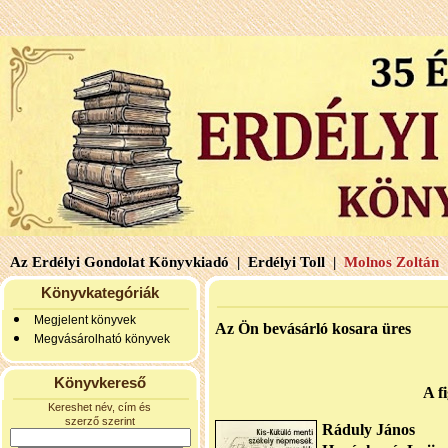
Az Erdélyi Gondolat Könyvkiadó |
Erdélyi Toll |
Molnos Zoltán 
Könyvkategóriák
Megjelent könyvek
Az Ön bevásárló kosara üres
Megvásárolható könyvek
Könyvkereső
A f
Kereshet név, cím és
szerző szerint
Ráduly János