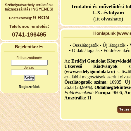
Székelyudvarhely területén a
Irodalmi és művelődési fo
INGYENES!
házhozszállítás
I–X. évfolyam
9 RON
(Itt olvasható)
Postaköltség:
Telefonos rendelés:
Honlapunk (www.er
0741-196495
• Összlátogatók • Új látogatók •
Bejelentkezés
•
Oldal/látogatás • Földrészenkén
Felhasználónév
Az
Erdélyi Gondolat Könyvkiad
Útkereső Kiadványok
szel
Jelszó
(www.erdelyigondolat.ro)
statiszt
az alábbi megosztások szerint olvast
Összlátogatók száma
: 10935.
Új
Regisztrálok
2623 (23,99%).
Oldalmegtekintés
Földrészenként:
Európa
: 9606,
Am
Ausztrália
: 11.