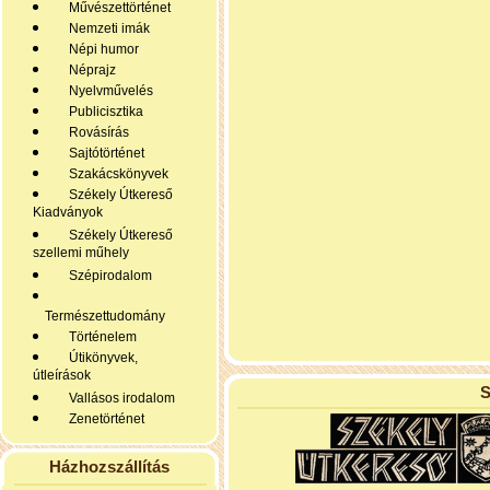
Művészettörténet
Nemzeti imák
Népi humor
Néprajz
Nyelvművelés
Publicisztika
Rovásírás
Sajtótörténet
Szakácskönyvek
Székely Útkereső
Kiadványok
Székely Útkereső
szellemi műhely
Szépirodalom
Természettudomány
Történelem
Útikönyvek,
útleírások
S
Vallásos irodalom
Zenetörténet
Házhozszállítás