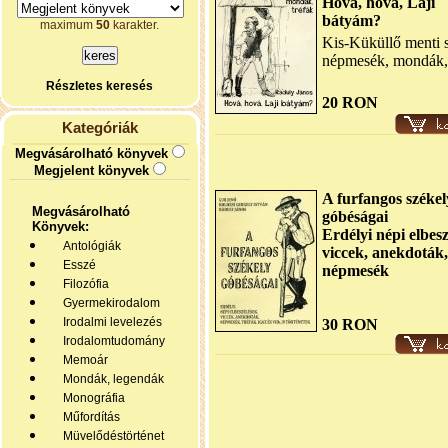
Hová, hová, Laji
bátyám?
maximum
50
karakter.
Kis-Küküllő menti 
népmesék, mondák, 
Részletes keresés
20 RON
Kategóriák
Megvásárolható könyvek
Megjelent könyvek
A furfangos székel
Megvásárolható
góbéságai
Könyvek:
Erdélyi népi elbesz
Antológiák
viccek, anekdoták,
Esszé
népmesék
Filozófia
Gyermekirodalom
Irodalmi levelezés
30 RON
Irodalomtudomány
Memoár
Mondák, legendák
Monográfia
Műfordítás
Müvelődéstörténet