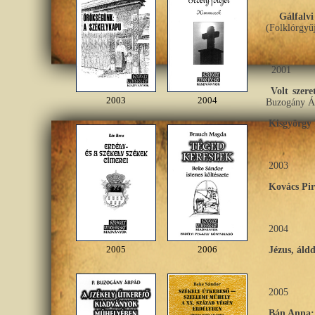
Gálfal
(Folklórgyűj
2001
Volt szer
2003
2004
Buzogány Á
Kisgyörgy
2003
Kovács Pir
2004
2005
2006
Jézus, áld
2005
Bán Anna: 