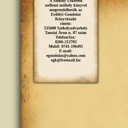
A Székely Útkereső
szellemi műhely könyvei
megrendelhetők az
Erdélyi Gondolat
Könyvkiadó
címén:
535600 Székelyudvarhely
Tamási Áron u. 87 szám
Telefon/fax:
0266-212703
Mobil: 0741-196495
E-mail:
egondolat@yahoo.com
egk@freemail.hu