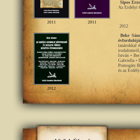
Sipos Erz
Az Erdélyi 
2011
2011
2012
Beke Sánd
évfordulójá
tanárokkal é
irodalomról
István • Be
Gabriella • 
Pomogáts Bé
és az Erdély
2012