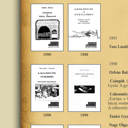
1991
Vass Lászl
1998
1998
1998
Orbán Bal
Csángók
(
Gyula: A gy
Csíksomly
„Európa a h
búcsú erede
A csíksomly
1998
1999
Tankó Gyu
Nagy Olga: