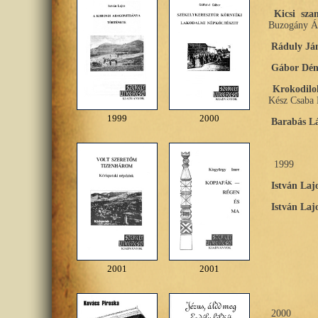
Kicsi sza
Buzogány Á
Ráduly Ján
Gábor Dén
Krokodilo
Kész Csaba 
1999
2000
Barabás Lá
1999
István Laj
István Laj
2001
2001
2000