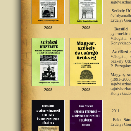
sajtóvisszh
Székely Út
évfolyamaibó
Erdélyi Gon
2008
2008
Becsüld
gyermekirod
Válogatta, 
Könyvkiadóv
Az élőszó d
Válogatta, 
Székely Útke
P. Buzogány
Magyar, sz
(1991–2006)
sajtóvissz
sajtóvissz
2008
2008
Könyvkiadóv
2011
Beke Sán
Erdélyi Gon