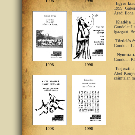
1998
1998
Egyes kia
1999; Gábo
Aradi Ilon
Kiadója
19
Gondolat La
igazgató: Be
Tördelés é
Gondolat La
Nyomtatt
Gondolat K
1998
1998
Terjeszti
a 
Ábel Könyve
számtalan m
1998
1998