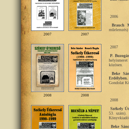
2006
Brauch M
műelemzés) 
2007
2007
2007
P. Buzogá
helyismere
közösen.
Beke Sán
Erdélyben.
Gondolat Kö
2008
2008
2008
Székely Út
53. szám). 
Könyvkiadóv
Beke Sánd