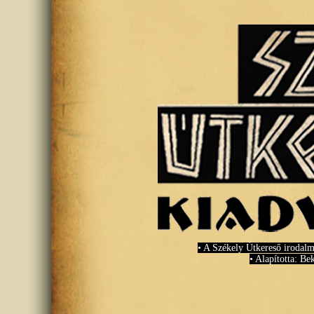
• A Székely Útkereső irodalm
• Alapította: Be