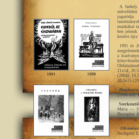
A
Székely
művelődési 
jogutódja.
tanulmányoka
munkákat ta
ben jelenik
kezdve újra 
1991 és 2
megjelennek
a kiadvány
könyvkiad
Oldalszámuk
21x14, 20,5
1991
1998
(2004); 19,
20,5x15 (20
Alapította
(1998-tól):
Szerkesztő
Mária — 19
Buzogány Á
től 1999-ig.
Olvasósze
Buzogány Ed