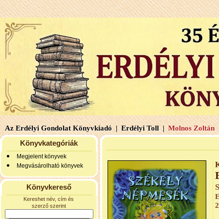
Az Erdélyi Gondolat Könyvkiadó |
Erdélyi Toll |
Molnos Zoltán 
Könyvkategóriák
Megjelent könyvek
K
Megvásárolható könyvek
Könyvkereső
E
Kereshet név, cím és
2
szerző szerint