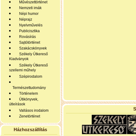
Művészettörténet
Nemzeti imák
Népi humor
Néprajz
Nyelvművelés
Publicisztika
Rovásírás
Sajtótörténet
Szakácskönyvek
Székely Útkereső
Kiadványok
Székely Útkereső
szellemi műhely
Szépirodalom
Természettudomány
Történelem
Útikönyvek,
útleírások
S
Vallásos irodalom
Zenetörténet
Házhozszállítás