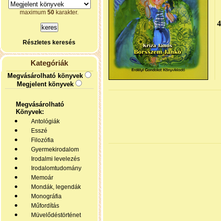
maximum
50
karakter.
Részletes keresés
Kategóriák
Megvásárolható könyvek
Megjelent könyvek
Megvásárolható
Könyvek:
Antológiák
Esszé
Filozófia
Gyermekirodalom
Irodalmi levelezés
Irodalomtudomány
Memoár
Mondák, legendák
Monográfia
Műfordítás
Müvelődéstörténet