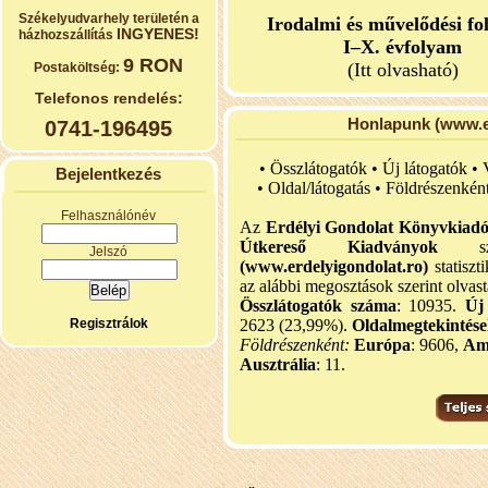
Székelyudvarhely területén a
Irodalmi és művelődési fo
INGYENES!
házhozszállítás
I–X. évfolyam
9 RON
(Itt olvasható)
Postaköltség:
Telefonos rendelés:
Honlapunk (www.er
0741-196495
• Összlátogatók • Új látogatók •
Bejelentkezés
•
Oldal/látogatás • Földrészenkén
Felhasználónév
Az
Erdélyi Gondolat Könyvkiad
Útkereső Kiadványok
szel
Jelszó
(www.erdelyigondolat.ro)
statiszt
az alábbi megosztások szerint olvast
Összlátogatók száma
: 10935.
Új
Regisztrálok
2623 (23,99%).
Oldalmegtekintés
Földrészenként:
Európa
: 9606,
Am
Ausztrália
: 11.