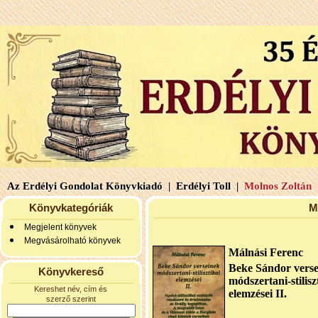
Az Erdélyi Gondolat Könyvkiadó |
Erdélyi Toll |
Molnos Zoltán 
Könyvkategóriák
M
Megjelent könyvek
Megvásárolható könyvek
Málnási Ferenc
Beke Sándor vers
Könyvkereső
módszertani-stilisz
Kereshet név, cím és
elemzései II.
szerző szerint