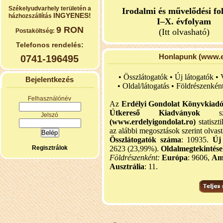
Székelyudvarhely területén a
Irodalmi és művelődési fo
INGYENES!
házhozszállítás
I–X. évfolyam
9 RON
(Itt olvasható)
Postaköltség:
Telefonos rendelés:
Honlapunk (www.er
0741-196495
• Összlátogatók • Új látogatók •
Bejelentkezés
•
Oldal/látogatás • Földrészenkén
Felhasználónév
Az
Erdélyi Gondolat Könyvkiad
Útkereső Kiadványok
szel
Jelszó
(www.erdelyigondolat.ro)
statiszt
az alábbi megosztások szerint olvast
Összlátogatók száma
: 10935.
Új
Regisztrálok
2623 (23,99%).
Oldalmegtekintés
Földrészenként:
Európa
: 9606,
Am
Ausztrália
: 11.