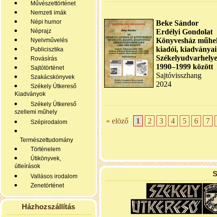
Művészettörténet
Nemzeti imák
Népi humor
Beke Sándor
Néprajz
Erdélyi Gondolat
Könyvesház műhel
Nyelvművelés
kiadói, kiadványai
Publicisztika
Székelyudvarhely
Rovásírás
1990–1999 között
Sajtótörténet
Sajtóvisszhang
Szakácskönyvek
2024
Székely Útkereső
Kiadványok
Székely Útkereső
szellemi műhely
« elöző
1
2
3
4
5
6
7
Szépirodalom
Természettudomány
Történelem
Útikönyvek,
útleírások
S
Vallásos irodalom
Zenetörténet
Házhozszállítás