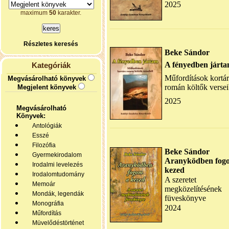
2025
maximum
50
karakter.
Részletes keresés
Beke Sándor
A fényedben járt
Kategóriák
Műfordítások kortár
Megvásárolható könyvek
román költők versei
Megjelent könyvek
2025
Megvásárolható
Könyvek:
Antológiák
Esszé
Filozófia
Beke Sándor
Gyermekirodalom
Aranyködben fog
Irodalmi levelezés
kezed
Irodalomtudomány
A szeretet
Memoár
megközelítésének
Mondák, legendák
füveskönyve
Monográfia
2024
Műfordítás
Müvelődéstörténet