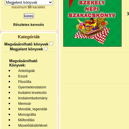
maximum
50
karakter.
Részletes keresés
Kategóriák
Megvásárolható könyvek
Megjelent könyvek
Megvásárolható
Könyvek:
Antológiák
Esszé
Filozófia
Gyermekirodalom
Irodalmi levelezés
Irodalomtudomány
Memoár
Mondák, legendák
Monográfia
Műfordítás
Müvelődéstörténet