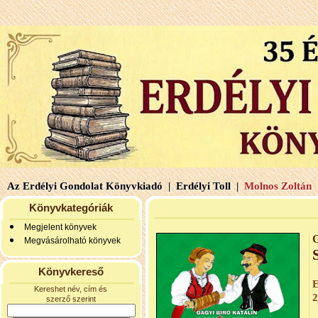
Az Erdélyi Gondolat Könyvkiadó |
Erdélyi Toll |
Molnos Zoltán 
Könyvkategóriák
Megjelent könyvek
G
Megvásárolható könyvek
Könyvkereső
E
Kereshet név, cím és
2
szerző szerint