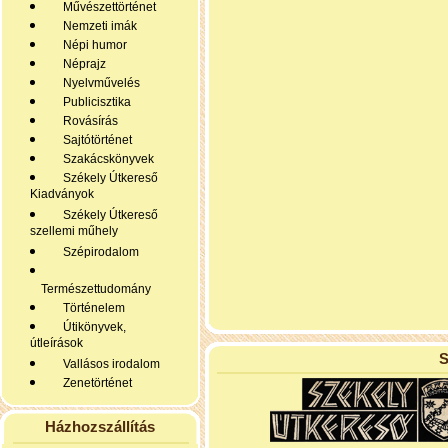
Művészettörténet
Nemzeti imák
Népi humor
Néprajz
Nyelvművelés
Publicisztika
Rovásírás
Sajtótörténet
Szakácskönyvek
Székely Útkereső
Kiadványok
Székely Útkereső
szellemi műhely
Szépirodalom
Természettudomány
Történelem
Útikönyvek,
útleírások
S
Vallásos irodalom
Zenetörténet
Házhozszállítás