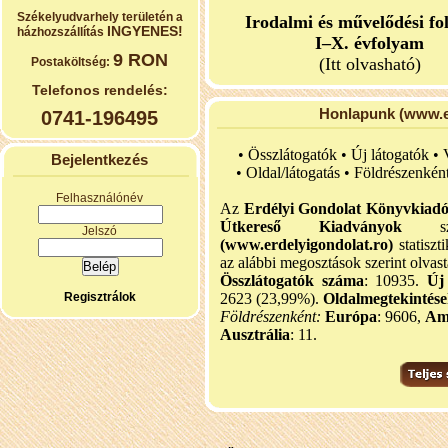
Székelyudvarhely területén a
Irodalmi és művelődési fo
INGYENES!
házhozszállítás
I–X. évfolyam
9 RON
(Itt olvasható)
Postaköltség:
Telefonos rendelés:
Honlapunk (www.er
0741-196495
• Összlátogatók • Új látogatók •
Bejelentkezés
•
Oldal/látogatás • Földrészenkén
Felhasználónév
Az
Erdélyi Gondolat Könyvkiad
Útkereső Kiadványok
szel
Jelszó
(www.erdelyigondolat.ro)
statiszt
az alábbi megosztások szerint olvast
Összlátogatók száma
: 10935.
Új
Regisztrálok
2623 (23,99%).
Oldalmegtekintés
Földrészenként:
Európa
: 9606,
Am
Ausztrália
: 11.