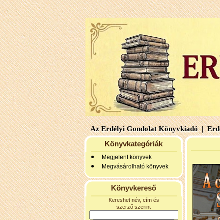
Az Erdélyi Gondolat Könyvkiadó |
Erdé
Könyvkategóriák
Megjelent könyvek
Megvásárolható könyvek
Könyvkereső
Kereshet név, cím és
szerző szerint