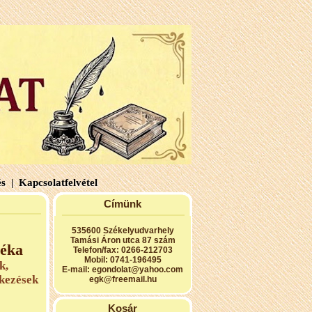
s |
Kapcsolatfelvétel
Címünk
535600 Székelyudvarhely
Tamási Áron utca 87 szám
déka
Telefon/fax: 0266-212703
Mobil: 0741-196495
k,
E-mail:
egondolat@yahoo.com
ékezések
egk@freemail.hu
Kosár