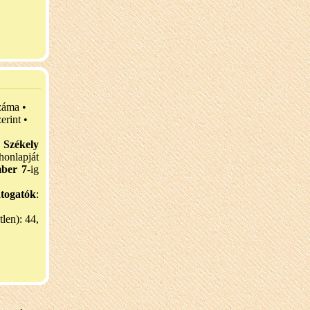
záma •
erint •
a
Székely
lapját
mber 7
-ig
átogatók
:
tlen): 44,