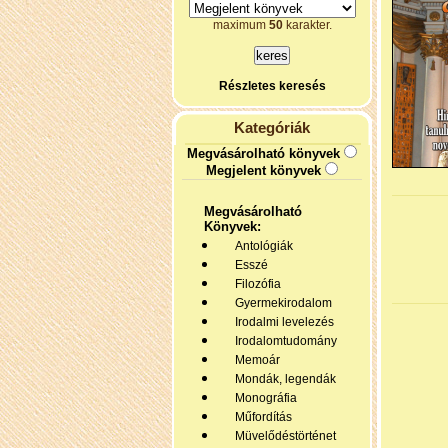
maximum
50
karakter.
Részletes keresés
Kategóriák
Megvásárolható könyvek
Megjelent könyvek
Megvásárolható
Könyvek:
Antológiák
Esszé
Filozófia
Gyermekirodalom
Irodalmi levelezés
Irodalomtudomány
Memoár
Mondák, legendák
Monográfia
Műfordítás
Müvelődéstörténet