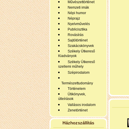
Művészettörténet
Nemzeti imák
Népi humor
Néprajz
Nyelvművelés
Publicisztika
Rovásírás
Sajtótörténet
Szakácskönyvek
Székely Útkereső
Kiadványok
Székely Útkereső
szellemi műhely
Szépirodalom
Természettudomány
Történelem
Útikönyvek,
útleírások
Vallásos irodalom
Zenetörténet
Házhozszállítás