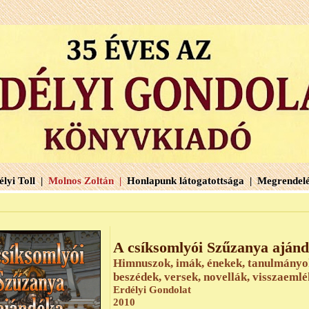
lyi Toll |
Molnos Zoltán |
Honlapunk látogatottsága |
Megrendelé
A csíksomlyói Szűzanya aján
Himnuszok, imák, énekek, tanulmányo
beszédek, versek, novellák, visszaeml
Erdélyi Gondolat
2010