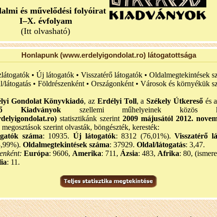
dalmi és művelődési folyóirat
I–X. évfolyam
(Itt olvasható)
Honlapunk (www.erdelyigondolat.ro) látogatottsága
zlátogatók • Új látogatók • Visszatérő látogatók • Oldalmegtekintések s
l/látogatás • Földrészenként • Országonként • Városok és környékük sz
lyi Gondolat Könyvkiadó
, az
Erdélyi Toll
, a
Székely Útkereső
és 
eső Kiadványok
szellemi műhelyeinek közös hon
delyigondolat.ro)
statisztikánk szerint
2009 májusától 2012. nove
i megosztások szerint olvasták, böngészték, keresték:
ogatók száma
: 10935.
Új látogatók
: 8312 (76,01%).
Visszatérő l
3,99%).
Oldalmegtekintések száma
: 37929.
Oldal/látogatás
: 3,47.
enként:
Európa
: 9606,
Amerika
: 711,
Ázsia
: 483,
Afrika
: 80, (ismere
ia
: 11.