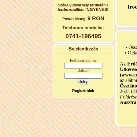
Székelyudvarhely területén a
Iro
INGYENES!
házhozszállítás
9 RON
Postaköltség:
Telefonos rendelés:
0741-196495
• Öss
Bejelentkezés
•
Olda
Felhasználónév
Az
Erdé
Útker
Jelszó
(www.er
az alább
Összlát
Regisztrálok
2623 (2
Földrész
Ausztrál