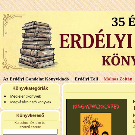
Az Erdélyi Gondolat Könyvkiadó |
Erdélyi Toll |
Molnos Zoltán 
Könyvkategóriák
Megjelent könyvek
R
Megvásárolható könyvek
Könyvkereső
E
Kereshet név, cím és
2
szerző szerint