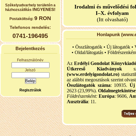
Székelyudvarhely területén a
Irodalmi és művelődési fo
INGYENES!
házhozszállítás
I–X. évfolyam
9 RON
(Itt olvasható)
Postaköltség:
Telefonos rendelés:
Honlapunk (www.er
0741-196495
• Összlátogatók • Új látogatók •
Bejelentkezés
•
Oldal/látogatás • Földrészenkén
Felhasználónév
Az
Erdélyi Gondolat Könyvkiad
Útkereső Kiadványok
szel
Jelszó
(www.erdelyigondolat.ro)
statiszt
az alábbi megosztások szerint olvast
Összlátogatók száma
: 10935.
Új
Regisztrálok
2623 (23,99%).
Oldalmegtekintés
Földrészenként:
Európa
: 9606,
Am
Ausztrália
: 11.