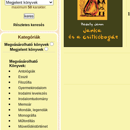
maximum
50
karakter.
Részletes keresés
Kategóriák
Megvásárolható könyvek
Megjelent könyvek
Megvásárolható
Könyvek:
Antológiák
Esszé
Filozófia
Gyermekirodalom
Irodalmi levelezés
Irodalomtudomány
Memoár
Mondák, legendák
Monográfia
Műfordítás
Müvelődéstörténet