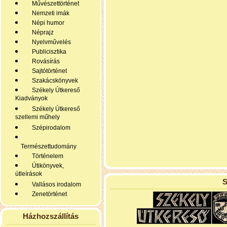
Művészettörténet
Nemzeti imák
Népi humor
Néprajz
Nyelvművelés
Publicisztika
Rovásírás
Sajtótörténet
Szakácskönyvek
Székely Útkereső
Kiadványok
Székely Útkereső
szellemi műhely
Szépirodalom
Természettudomány
Történelem
Útikönyvek,
útleírások
S
Vallásos irodalom
Zenetörténet
Házhozszállítás