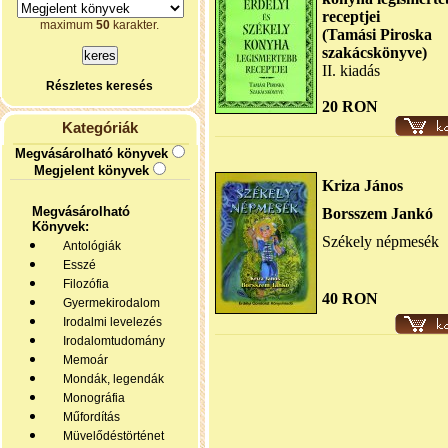
receptjei
maximum
50
karakter.
(Tamási Piroska
szakácskönyve)
II. kiadás
Részletes keresés
20 RON
Kategóriák
Megvásárolható könyvek
Megjelent könyvek
Kriza János
Megvásárolható
Borsszem Jankó
Könyvek:
Székely népmesék
Antológiák
Esszé
Filozófia
40 RON
Gyermekirodalom
Irodalmi levelezés
Irodalomtudomány
Memoár
Mondák, legendák
Monográfia
Műfordítás
Müvelődéstörténet