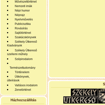
Művészettörténet
Nemzeti imák
Népi humor
Néprajz
Nyelvművelés
Publicisztika
Rovásírás
Sajtótörténet
Szakácskönyvek
Székely Útkereső
Kiadványok
Székely Útkereső
szellemi műhely
Szépirodalom
Természettudomány
Történelem
Útikönyvek,
útleírások
S
Vallásos irodalom
Zenetörténet
Házhozszállítás