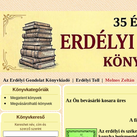
Az Erdélyi Gondolat Könyvkiadó |
Erdélyi Toll |
Molnos Zoltán 
Könyvkategóriák
Megjelent könyvek
Az Ön bevásárló kosara üres
Megvásárolható könyvek
Könyvkereső
A f
Kereshet név, cím és
szerző szerint
Az erdélyi és széke
konyha legismert