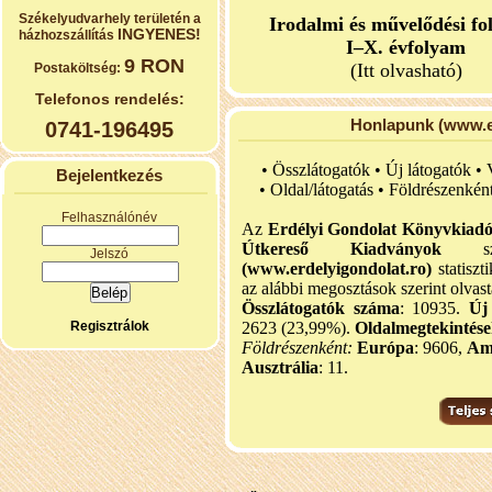
Székelyudvarhely területén a
Irodalmi és művelődési fo
INGYENES!
házhozszállítás
I–X. évfolyam
9 RON
(Itt olvasható)
Postaköltség:
Telefonos rendelés:
Honlapunk (www.er
0741-196495
• Összlátogatók • Új látogatók •
Bejelentkezés
•
Oldal/látogatás • Földrészenkén
Felhasználónév
Az
Erdélyi Gondolat Könyvkiad
Útkereső Kiadványok
szel
Jelszó
(www.erdelyigondolat.ro)
statiszt
az alábbi megosztások szerint olvast
Összlátogatók száma
: 10935.
Új
Regisztrálok
2623 (23,99%).
Oldalmegtekintés
Földrészenként:
Európa
: 9606,
Am
Ausztrália
: 11.