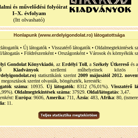
dalmi és művelődési folyóirat
I–X. évfolyam
(Itt olvasható)
Honlapunk (www.erdelyigondolat.ro) látogatottsága
zlátogatók • Új látogatók • Visszatérő látogatók • Oldalmegtekintések s
l/látogatás • Földrészenként • Országonként • Városok és környékük sz
lyi Gondolat Könyvkiadó
, az
Erdélyi Toll
, a
Székely Útkereső
és 
eső Kiadványok
szellemi műhelyeinek közös hon
delyigondolat.ro)
statisztikánk szerint
2009 májusától 2012. nove
i megosztások szerint olvasták, böngészték, keresték:
ogatók száma
: 10935.
Új látogatók
: 8312 (76,01%).
Visszatérő l
3,99%).
Oldalmegtekintések száma
: 37929.
Oldal/látogatás
: 3,47.
enként:
Európa
: 9606,
Amerika
: 711,
Ázsia
: 483,
Afrika
: 80, (ismere
ia
: 11.