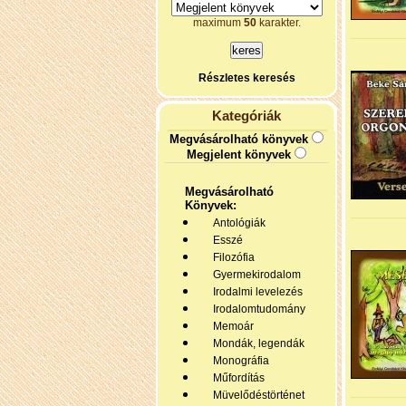
maximum
50
karakter.
Részletes keresés
Kategóriák
Megvásárolható könyvek
Megjelent könyvek
Megvásárolható
Könyvek:
Antológiák
Esszé
Filozófia
Gyermekirodalom
Irodalmi levelezés
Irodalomtudomány
Memoár
Mondák, legendák
Monográfia
Műfordítás
Müvelődéstörténet