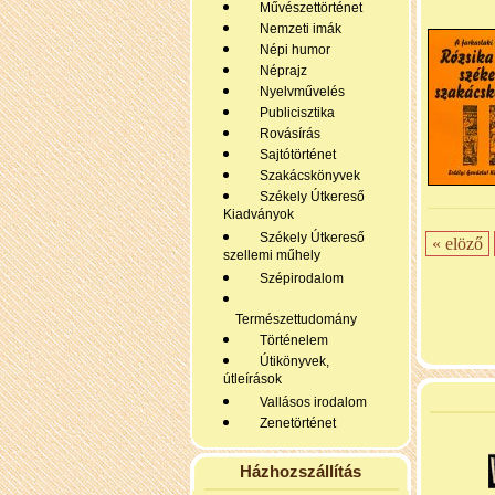
Művészettörténet
Nemzeti imák
Népi humor
Néprajz
Nyelvművelés
Publicisztika
Rovásírás
Sajtótörténet
Szakácskönyvek
Székely Útkereső
Kiadványok
Székely Útkereső
« elöző
szellemi műhely
Szépirodalom
Természettudomány
Történelem
Útikönyvek,
útleírások
Vallásos irodalom
Zenetörténet
Házhozszállítás