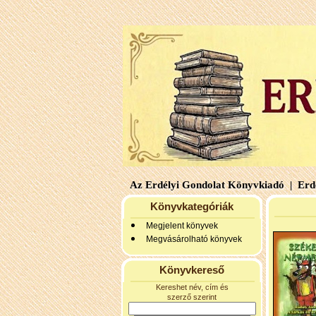
Az Erdélyi Gondolat Könyvkiadó |
Erdé
Könyvkategóriák
Megjelent könyvek
Megvásárolható könyvek
Könyvkereső
Kereshet név, cím és
szerző szerint