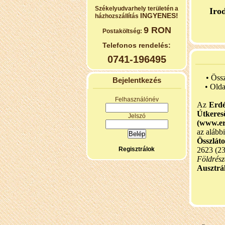
Székelyudvarhely területén a
Iro
INGYENES!
házhozszállítás
9 RON
Postaköltség:
Telefonos rendelés:
0741-196495
• Öss
Bejelentkezés
•
Olda
Felhasználónév
Az
Erdé
Útker
Jelszó
(www.er
az alább
Összlát
Regisztrálok
2623 (2
Földrész
Ausztrál