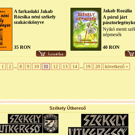
Jakab Rozália
A farkaslaki Jakab
Rózsika néni székely
A pórul járt
szakácskönyve
pásztorlegényk
Nyikó menti szé
népmesék
35 RON
40 RON
1
2
...
8
9
10
11
12
13
14
...
19
20
következő »
Székely Útkereső