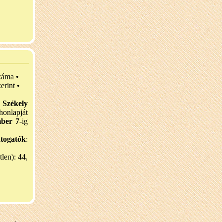
záma •
erint •
a
Székely
lapját
mber 7
-ig
átogatók
:
tlen): 44,