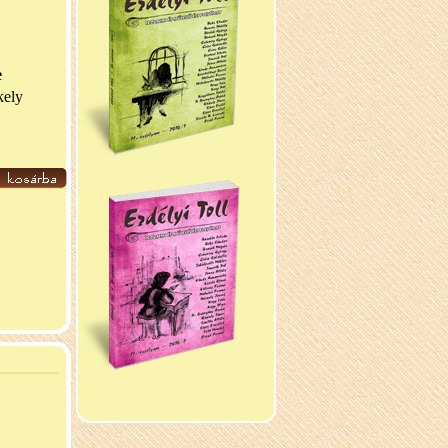
e
kely