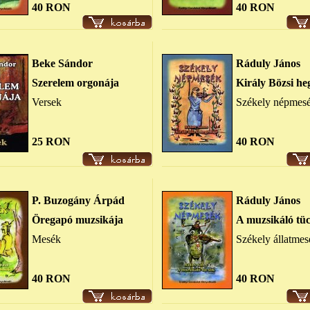
40 RON
40 RON
Beke Sándor
Ráduly János
Szerelem orgonája
Király Bözsi he
Versek
Székely népmes
25 RON
40 RON
P. Buzogány Árpád
Ráduly János
Öregapó muzsikája
A muzsikáló tü
Mesék
Székely állatmes
40 RON
40 RON