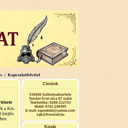
s |
Kapcsolatfelvétel
Címünk
535600 Székelyudvarhely
Tamási Áron utca 87 szám
rténete
Telefon/fax: 0266-212703
Mobil: 0741-196495
k a Kis-
E-mail:
egondolat@yahoo.com
 kiejtés
egk@freemail.hu
sben
Kosár