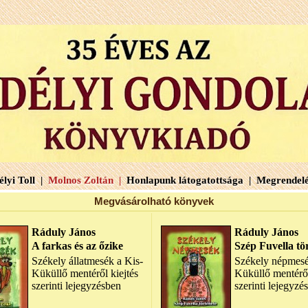
lyi Toll |
Molnos Zoltán |
Honlapunk látogatottsága |
Megrendelé
Megvásárolható könyvek
Ráduly János
Ráduly János
A farkas és az őzike
Szép Fuvella tö
Székely állatmesék a Kis-
Székely népmesé
Küküllő mentéről kiejtés
Küküllő mentéről
szerinti lejegyzésben
szerinti lejegyzé