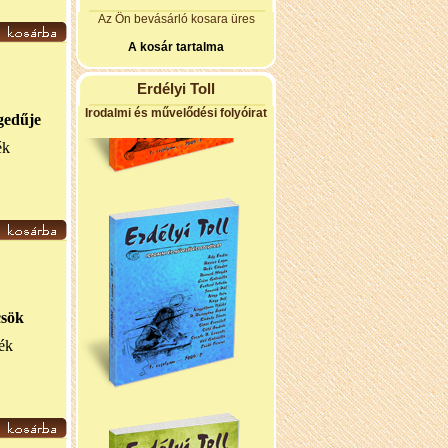
Az Ön bevásárló kosara üres
A kosár tartalma
Erdélyi Toll
Irodalmi és művelődési folyóirat
gedűje
ék
csök
ék