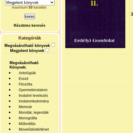
maximum
50
karakter.
Részletes keresés
Kategóriák
Megvásárolható könyvek
Megjelent könyvek
Megvásárolható
Könyvek:
Antológiák
Esszé
Filozófia
Gyermekirodalom
Irodalmi levelezés
Irodalomtudomány
Memoár
Mondák, legendák
Monográfia
Műfordítás
Müvelődéstörténet