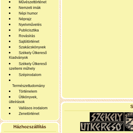
Művészettörténet
Nemzeti imák
Népi humor
Néprajz
Nyelvművelés
Publicisztika
Rovásírás
Sajtótörténet
Szakácskönyvek
Székely Útkereső
Kiadványok
Székely Útkereső
szellemi műhely
Szépirodalom
Természettudomány
Történelem
Útikönyvek,
útleírások
S
Vallásos irodalom
Zenetörténet
Házhozszállítás