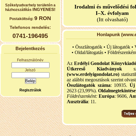
Székelyudvarhely területén a
Irodalmi és művelődési fo
INGYENES!
házhozszállítás
I–X. évfolyam
9 RON
(Itt olvasható)
Postaköltség:
Telefonos rendelés:
Honlapunk (www.er
0741-196495
• Összlátogatók • Új látogatók •
Bejelentkezés
•
Oldal/látogatás • Földrészenkén
Felhasználónév
Az
Erdélyi Gondolat Könyvkiad
Útkereső Kiadványok
szel
Jelszó
(www.erdelyigondolat.ro)
statiszt
az alábbi megosztások szerint olvast
Összlátogatók száma
: 10935.
Új
Regisztrálok
2623 (23,99%).
Oldalmegtekintés
Földrészenként:
Európa
: 9606,
Am
Ausztrália
: 11.