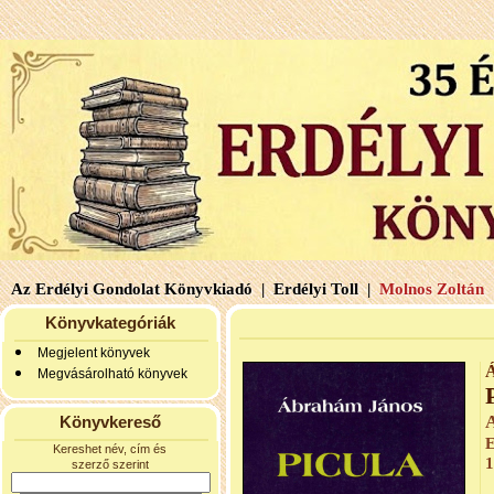
Az Erdélyi Gondolat Könyvkiadó |
Erdélyi Toll |
Molnos Zoltán 
Könyvkategóriák
Megjelent könyvek
Megvásárolható könyvek
A
Könyvkereső
E
Kereshet név, cím és
1
szerző szerint