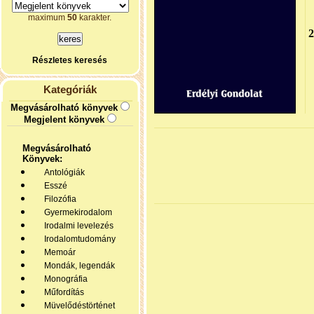
maximum
50
karakter.
Részletes keresés
Kategóriák
Megvásárolható könyvek
Megjelent könyvek
Megvásárolható
Könyvek:
Antológiák
Esszé
Filozófia
Gyermekirodalom
Irodalmi levelezés
Irodalomtudomány
Memoár
Mondák, legendák
Monográfia
Műfordítás
Müvelődéstörténet