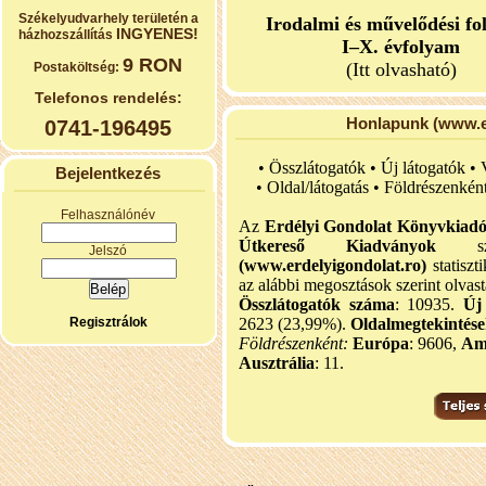
Székelyudvarhely területén a
Irodalmi és művelődési fo
INGYENES!
házhozszállítás
I–X. évfolyam
9 RON
(Itt olvasható)
Postaköltség:
Telefonos rendelés:
Honlapunk (www.er
0741-196495
• Összlátogatók • Új látogatók •
Bejelentkezés
•
Oldal/látogatás • Földrészenkén
Felhasználónév
Az
Erdélyi Gondolat Könyvkiad
Útkereső Kiadványok
szel
Jelszó
(www.erdelyigondolat.ro)
statiszt
az alábbi megosztások szerint olvast
Összlátogatók száma
: 10935.
Új
Regisztrálok
2623 (23,99%).
Oldalmegtekintés
Földrészenként:
Európa
: 9606,
Am
Ausztrália
: 11.