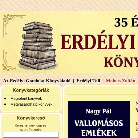
Az Erdélyi Gondolat Könyvkiadó |
Erdélyi Toll |
Molnos Zoltán 
Könyvkategóriák
Megjelent könyvek
N
Megvásárolható könyvek
Könyvkereső
E
Kereshet név, cím és
2
szerző szerint