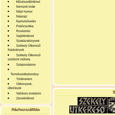
Művészettörténet
Nemzeti imák
Népi humor
Néprajz
Nyelvművelés
Publicisztika
Rovásírás
Sajtótörténet
Szakácskönyvek
Székely Útkereső
Kiadványok
Székely Útkereső
szellemi műhely
Szépirodalom
Természettudomány
Történelem
Útikönyvek,
útleírások
S
Vallásos irodalom
Zenetörténet
Házhozszállítás