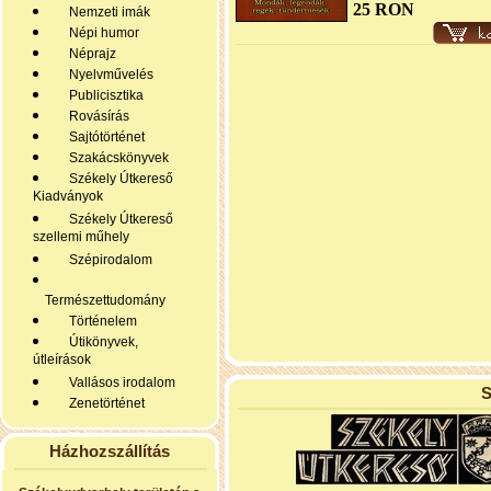
25 RON
Nemzeti imák
Népi humor
Néprajz
Nyelvművelés
Publicisztika
Rovásírás
Sajtótörténet
Szakácskönyvek
Székely Útkereső
Kiadványok
Székely Útkereső
szellemi műhely
Szépirodalom
Természettudomány
Történelem
Útikönyvek,
útleírások
Vallásos irodalom
S
Zenetörténet
Házhozszállítás