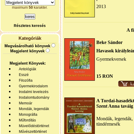
2013
maximum
50
karakter.
Részletes keresés
A f
Kategóriák
Beke Sándor
Megvásárolható könyvek
Havasok királyleá
Megjelent könyvek
Gyermekversek
Megjelent Könyvek:
Antológiák
Esszé
15 RON
Filozófia
Gyermekirodalom
Irodalmi levelezés
Irodalomtudomány
A Tordai-hasadékt
Memoár
Szent Anna taváig
Mondák, legendák
Monográfia
Mondák, legendák, 
Műfordítás
tündérmesék
Müvelődéstörténet
Művészettörténet