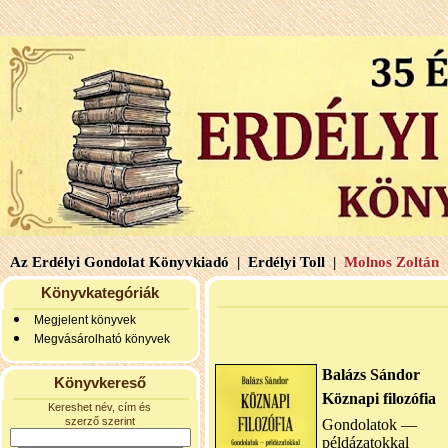
Az Erdélyi Gondolat Könyvkiadó |
Erdélyi Toll |
Molnos Zoltán 
Könyvkategóriák
Megjelent könyvek
Megvásárolható könyvek
Balázs Sándor
Könyvkereső
Köznapi filozófia
Kereshet név, cím és
szerző szerint
Gondolatok —
példázatokkal