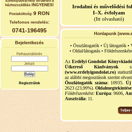
Székelyudvarhely területén a
INGYENES!
házhozszállítás
Irodalmi és művelődési fo
I–X. évfolyam
9 RON
Postaköltség:
(Itt olvasható)
Telefonos rendelés:
0741-196495
Honlapunk (www.er
Bejelentkezés
• Összlátogatók • Új látogatók •
•
Oldal/látogatás • Földrészenkén
Felhasználónév
Az
Erdélyi Gondolat Könyvkiad
Jelszó
Útkereső Kiadványok
szel
(www.erdelyigondolat.ro)
statiszt
az alábbi megosztások szerint olvast
Összlátogatók száma
: 10935.
Új
Regisztrálok
2623 (23,99%).
Oldalmegtekintés
Földrészenként:
Európa
: 9606,
Am
Ausztrália
: 11.