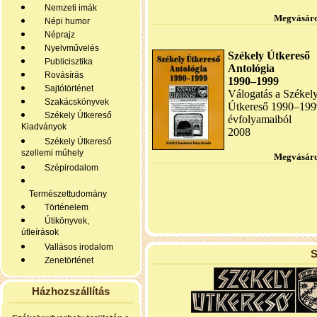
Nemzeti imák
Megvásáro
Népi humor
Néprajz
Nyelvművelés
Székely Útkereső
Publicisztika
Antológia
Rovásírás
1990–1999
Sajtótörténet
Válogatás a Székel
Szakácskönyvek
Útkereső 1990–199
Székely Útkereső
évfolyamaiból
Kiadványok
2008
Székely Útkereső
szellemi műhely
Megvásáro
Szépirodalom
Természettudomány
Történelem
Útikönyvek,
útleírások
Vallásos irodalom
S
Zenetörténet
Házhozszállítás