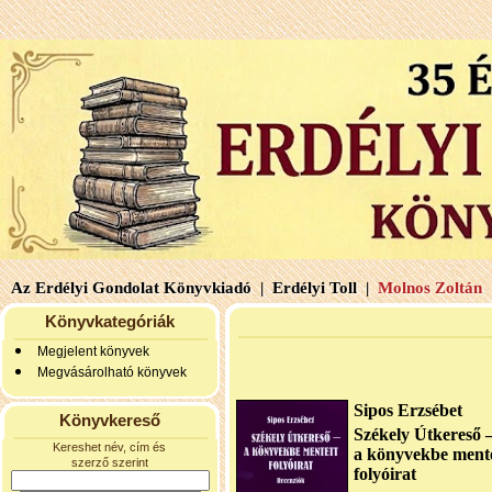
Az Erdélyi Gondolat Könyvkiadó |
Erdélyi Toll |
Molnos Zoltán 
Könyvkategóriák
Megjelent könyvek
Megvásárolható könyvek
Sipos Erzsébet
Könyvkereső
Székely Útkereső
Kereshet név, cím és
a könyvekbe ment
szerző szerint
folyóirat