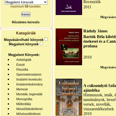
Recenziók
maximum
50
karakter.
2011
Megvásáro
Részletes keresés
Ráduly János
Kategóriák
Bartók Béla kibéd
Megvásárolható könyvek
énekesei és a Can
Megjelent könyvek
profana
Megjelent Könyvek:
2010
Antológiák
Esszé
Megvásáro
Filozófia
Gyermekirodalom
Irodalmi levelezés
Irodalomtudomány
A csíksomlyói Szű
Memoár
ajándéka
Mondák, legendák
Himnuszok, imák, 
Monográfia
tanulmányok, beszé
versek, novellák,
Műfordítás
visszaemlékezések
Müvelődéstörténet
2010
Művészettörténet