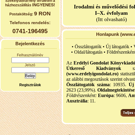
Székelyudvarhely területén a
INGYENES!
házhozszállítás
Irodalmi és művelődési fo
I–X. évfolyam
9 RON
Postaköltség:
(Itt olvasható)
Telefonos rendelés:
0741-196495
Honlapunk (www.er
Bejelentkezés
• Összlátogatók • Új látogatók •
•
Oldal/látogatás • Földrészenkén
Felhasználónév
Az
Erdélyi Gondolat Könyvkiad
Jelszó
Útkereső Kiadványok
szel
(www.erdelyigondolat.ro)
statiszt
az alábbi megosztások szerint olvast
Összlátogatók száma
: 10935.
Új
Regisztrálok
2623 (23,99%).
Oldalmegtekintés
Földrészenként:
Európa
: 9606,
Am
Ausztrália
: 11.