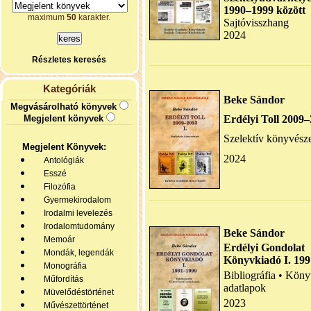
1990–1999 között
maximum
50
karakter.
Sajtóvisszhang
2024
Részletes keresés
Kategóriák
Beke Sándor
Megvásárolható könyvek
Megjelent könyvek
Erdélyi Toll 2009–
Szelektív könyvész
Megjelent Könyvek:
2024
Antológiák
Esszé
Filozófia
Gyermekirodalom
Irodalmi levelezés
Irodalomtudomány
Beke Sándor
Memoár
Erdélyi Gondolat
Mondák, legendák
Könyvkiadó I. 19
Monográfia
Bibliográfia • Köny
Műfordítás
adatlapok
Müvelődéstörténet
2023
Művészettörténet