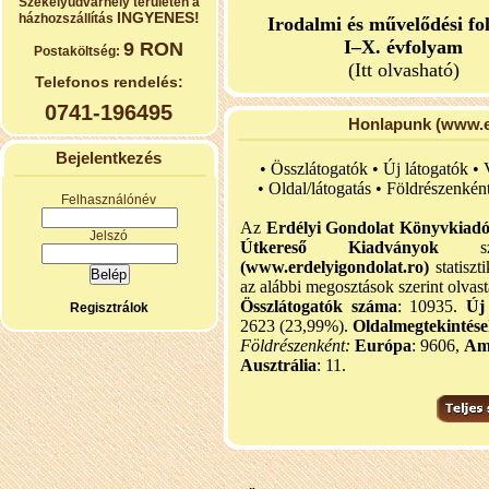
Székelyudvarhely területén a
INGYENES!
házhozszállítás
Irodalmi és művelődési fo
I–X. évfolyam
9 RON
Postaköltség:
(Itt olvasható)
Telefonos rendelés:
0741-196495
Honlapunk (www.er
Bejelentkezés
• Összlátogatók • Új látogatók •
•
Oldal/látogatás • Földrészenkén
Felhasználónév
Az
Erdélyi Gondolat Könyvkiad
Jelszó
Útkereső Kiadványok
szel
(www.erdelyigondolat.ro)
statiszt
az alábbi megosztások szerint olvast
Összlátogatók száma
: 10935.
Új
Regisztrálok
2623 (23,99%).
Oldalmegtekintés
Földrészenként:
Európa
: 9606,
Am
Ausztrália
: 11.