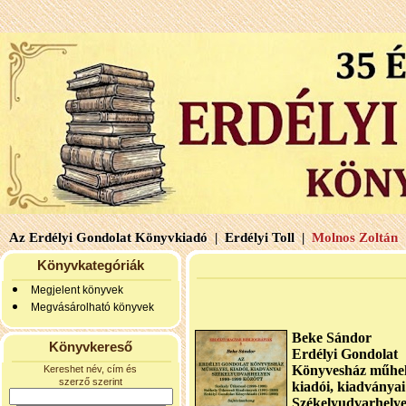
Az Erdélyi Gondolat Könyvkiadó |
Erdélyi Toll |
Molnos Zoltán 
Könyvkategóriák
Megjelent könyvek
Megvásárolható könyvek
Beke Sándor
Könyvkereső
Erdélyi Gondolat
Könyvesház műhel
Kereshet név, cím és
szerző szerint
kiadói, kiadványai
Székelyudvarhely