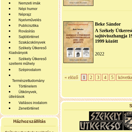
Nemzeti imák
Népi humor
Néprajz
Nyelvművelés
Beke Sándor
Publicisztika
A Székely Útkeres
Rovásírás
sajtóvisszhangja 1
Sajtótörténet
1999 között
Szakácskönyvek
Székely Útkereső
Kiadványok
2022
Székely Útkereső
szellemi műhely
Szépirodalom
« elöző
1
2
3
4
5
követk
Természettudomány
Történelem
Útikönyvek,
útleírások
Vallásos irodalom
S
Zenetörténet
Házhozszállítás