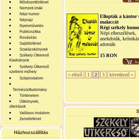
Művészettörténet
Nemzeti imák
Népi humor
Ellopták a kántor 
Néprajz
malaccát
Nyelvművelés
Régi székely humo
Publicisztika
Népi elbeszélések,
Rovásírás
anekdoták, króniká
Sajtótörténet
adomák
Szakácskönyvek
15 RON
Székely Útkereső
Kiadványok
Székely Útkereső
szellemi műhely
« elöző
1
2
3
következő »
Szépirodalom
Természettudomány
Történelem
Útikönyvek,
útleírások
S
Vallásos irodalom
Zenetörténet
Házhozszállítás