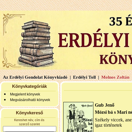
Az Erdélyi Gondolat Könyvkiadó |
Erdélyi Toll |
Molnos Zoltán 
Könyvkategóriák
Megjelent könyvek
Megvásárolható könyvek
Gub Jenő
Mózsi bá s Mari n
Könyvkereső
Székely viccek, ane
Kereshet név, cím és
szerző szerint
igaz történetek