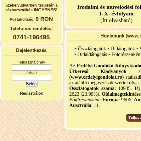
Székelyudvarhely területén a
Irodalmi és művelődési fo
INGYENES!
házhozszállítás
I–X. évfolyam
9 RON
(Itt olvasható)
Postaköltség:
Telefonos rendelés:
Honlapunk (www.er
0741-196495
• Összlátogatók • Új látogatók •
Bejelentkezés
•
Oldal/látogatás • Földrészenkén
Felhasználónév
Az
Erdélyi Gondolat Könyvkiad
Útkereső Kiadványok
szel
Jelszó
(www.erdelyigondolat.ro)
statiszt
az alábbi megosztások szerint olvast
Összlátogatók száma
: 10935.
Új
Regisztrálok
2623 (23,99%).
Oldalmegtekintés
Földrészenként:
Európa
: 9606,
Am
Ausztrália
: 11.