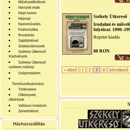
Művészettörténet
Nemzeti imák
Népi humor
Székely Útkereső
Néprajz
Irodalmi és művel
Nyelvművelés
folyóirat. 1990–19
Publicisztika
Rovásírás
Reprint kiadás
Sajtótörténet
Szakácskönyvek
80 RON
Székely Útkereső
Kiadványok
Székely Útkereső
szellemi műhely
« elöző
1
2
3
4
következő 
Szépirodalom
Természettudomány
Történelem
Útikönyvek,
útleírások
S
Vallásos irodalom
Zenetörténet
Házhozszállítás