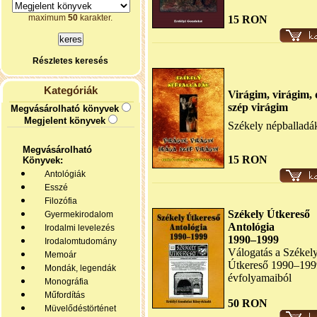
maximum
50
karakter.
15 RON
Részletes keresés
Kategóriák
Virágim, virágim,
szép virágim
Megvásárolható könyvek
Megjelent könyvek
Székely népballadák
Megvásárolható
15 RON
Könyvek:
Antológiák
Esszé
Filozófia
Székely Útkereső
Gyermekirodalom
Antológia
Irodalmi levelezés
1990–1999
Irodalomtudomány
Válogatás a Székel
Memoár
Útkereső 1990–199
Mondák, legendák
évfolyamaiból
Monográfia
Műfordítás
50 RON
Müvelődéstörténet