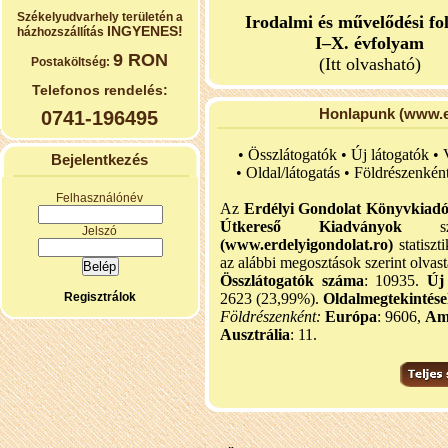
Székelyudvarhely területén a
Irodalmi és művelődési fo
INGYENES!
házhozszállítás
I–X. évfolyam
9 RON
(Itt olvasható)
Postaköltség:
Telefonos rendelés:
Honlapunk (www.er
0741-196495
• Összlátogatók • Új látogatók •
Bejelentkezés
•
Oldal/látogatás • Földrészenkén
Felhasználónév
Az
Erdélyi Gondolat Könyvkiad
Útkereső Kiadványok
szel
Jelszó
(www.erdelyigondolat.ro)
statiszt
az alábbi megosztások szerint olvast
Összlátogatók száma
: 10935.
Új
Regisztrálok
2623 (23,99%).
Oldalmegtekintés
Földrészenként:
Európa
: 9606,
Am
Ausztrália
: 11.