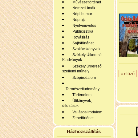
Művészettörténet
Nemzeti imák
Népi humor
Néprajz
Nyelvművelés
Publicisztika
Rovásírás
Sajtótörténet
Szakácskönyvek
Székely Útkereső
Kiadványok
Székely Útkereső
szellemi műhely
« elöző
Szépirodalom
Természettudomány
Történelem
Útikönyvek,
útleírások
Vallásos irodalom
Zenetörténet
Házhozszállítás