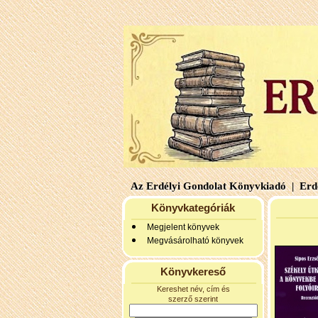
Az Erdélyi Gondolat Könyvkiadó |
Erdé
Könyvkategóriák
Megjelent könyvek
Megvásárolható könyvek
Könyvkereső
Kereshet név, cím és
szerző szerint