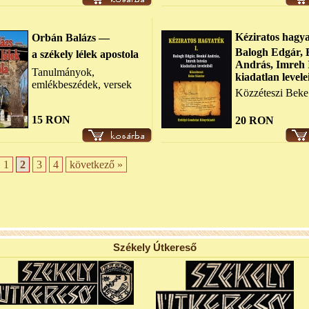
Kéziratos hagya
Orbán Balázs —
Balogh Edgár,
a székely lélek apostola
András, Imreh 
Tanulmányok,
kiadatlan levele
emlékbeszédek, versek
Közzéteszi Beke
15 RON
20 RON
1
2
3
4
következő »
Székely Útkereső