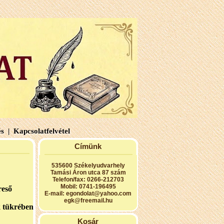
s |
Kapcsolatfelvétel
Címünk
535600 Székelyudvarhely
Tamási Áron utca 87 szám
Telefon/fax: 0266-212703
Mobil: 0741-196495
reső
E-mail:
egondolat@yahoo.com
egk@freemail.hu
 tükrében
Kosár