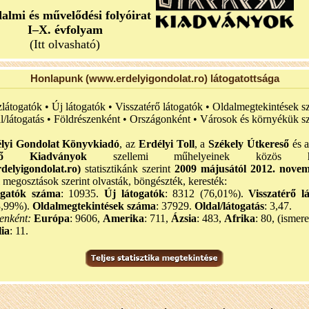
dalmi és művelődési folyóirat
I–X. évfolyam
(Itt olvasható)
Honlapunk (www.erdelyigondolat.ro) látogatottsága
zlátogatók • Új látogatók • Visszatérő látogatók • Oldalmegtekintések s
l/látogatás • Földrészenként • Országonként • Városok és környékük sz
lyi Gondolat Könyvkiadó
, az
Erdélyi Toll
, a
Székely Útkereső
és 
eső Kiadványok
szellemi műhelyeinek közös hon
delyigondolat.ro)
statisztikánk szerint
2009 májusától 2012. nove
i megosztások szerint olvasták, böngészték, keresték:
ogatók száma
: 10935.
Új látogatók
: 8312 (76,01%).
Visszatérő l
3,99%).
Oldalmegtekintések száma
: 37929.
Oldal/látogatás
: 3,47.
enként:
Európa
: 9606,
Amerika
: 711,
Ázsia
: 483,
Afrika
: 80, (ismere
ia
: 11.