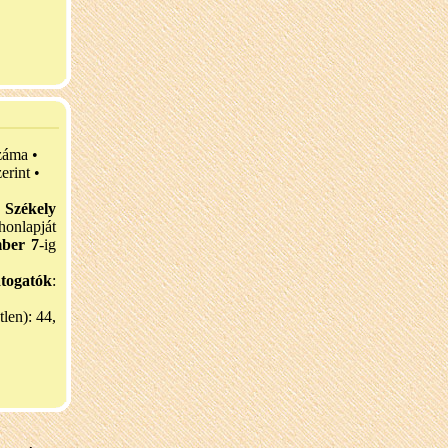
záma •
erint •
a
Székely
lapját
mber 7
-ig
átogatók
:
tlen): 44,