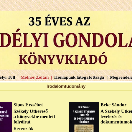
lyi Toll |
Molnos Zoltán |
Honlapunk látogatottsága |
Megrendelé
Irodalomtudomány
Sipos Erzsébet
Beke Sándor
Székely Útkereső —
A Székely Útke
a könyvekbe mentett
levelezés és
folyóirat
dokumentumok
Recenziók