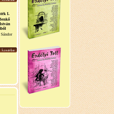
ték I.
 Benkő
István
iből
 Sándor