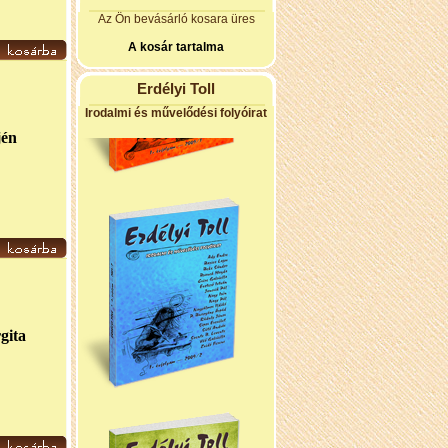
Az Ön bevásárló kosara üres
A kosár tartalma
Erdélyi Toll
Irodalmi és művelődési folyóirat
jén
gita