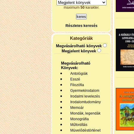
maximum
50
karakter.
Részletes keresés
Kategóriák
Megvásárolható könyvek
Megjelent könyvek
Megvásárolható
Könyvek:
Antológiák
Esszé
Filozófia
Gyermekirodalom
Irodalmi levelezés
Irodalomtudomány
Memoár
Mondák, legendák
Monográfia
Műfordítás
Müvelődéstörténet