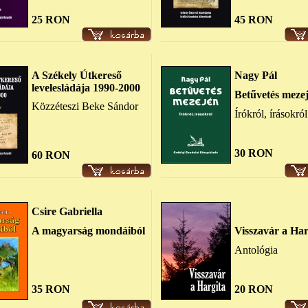
25 RON
45 RON
A Székely Útkereső
Nagy Pál
levelesládája 1990-2000
Betűvetés meze
Közzéteszi Beke Sándor
Írókról, írásokról
30 RON
60 RON
Csire Gabriella
A magyarság mondáiból
Visszavár a Har
Antológia
35 RON
20 RON