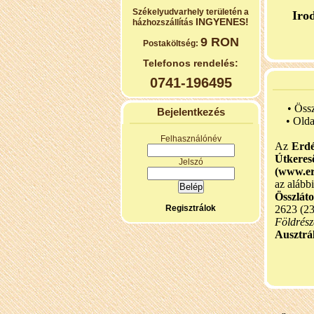
Székelyudvarhely területén a
Iro
INGYENES!
házhozszállítás
9 RON
Postaköltség:
Telefonos rendelés:
0741-196495
• Öss
Bejelentkezés
•
Olda
Felhasználónév
Az
Erdé
Útker
Jelszó
(www.er
az alább
Összlát
Regisztrálok
2623 (2
Földrész
Ausztrál