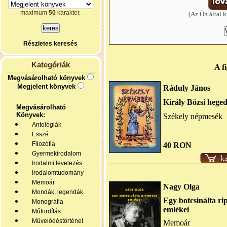
maximum
50
karakter.
(Az Ön által k
Részletes keresés
Kategóriák
A f
Megvásárolható könyvek
Megjelent könyvek
Ráduly János
Király Bözsi hege
Megvásárolható
Könyvek:
Székely népmesék
Antológiák
Esszé
Filozófia
40 RON
Gyermekirodalom
Irodalmi levelezés
Irodalomtudomány
Memoár
Nagy Olga
Mondák, legendák
Egy botcsinálta ri
Monográfia
emlékei
Műfordítás
Müvelődéstörténet
Memoár