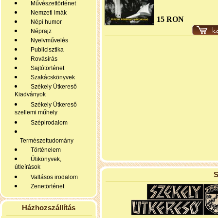
Művészettörténet
Nemzeti imák
15 RON
Népi humor
Néprajz
Nyelvművelés
Publicisztika
Rovásírás
Sajtótörténet
Szakácskönyvek
Székely Útkereső
Kiadványok
Székely Útkereső
szellemi műhely
Szépirodalom
Természettudomány
Történelem
Útikönyvek,
útleírások
S
Vallásos irodalom
Zenetörténet
Házhozszállítás