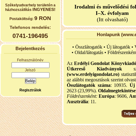
Székelyudvarhely területén a
Irodalmi és művelődési fo
INGYENES!
házhozszállítás
I–X. évfolyam
9 RON
(Itt olvasható)
Postaköltség:
Telefonos rendelés:
Honlapunk (www.er
0741-196495
• Összlátogatók • Új látogatók •
Bejelentkezés
•
Oldal/látogatás • Földrészenkén
Felhasználónév
Az
Erdélyi Gondolat Könyvkiad
Útkereső Kiadványok
szel
Jelszó
(www.erdelyigondolat.ro)
statiszt
az alábbi megosztások szerint olvast
Összlátogatók száma
: 10935.
Új
Regisztrálok
2623 (23,99%).
Oldalmegtekintés
Földrészenként:
Európa
: 9606,
Am
Ausztrália
: 11.