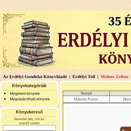
Az Erdélyi Gondolat Könyvkiadó |
Erdélyi Toll |
Molnos Zoltán 
Könyvkategóriák
Szerző
Megjelent könyvek
Málnási Ferenc
Hitte
Megvásárolható könyvek
Könyvkereső
Kereshet név, cím és
szerző szerint