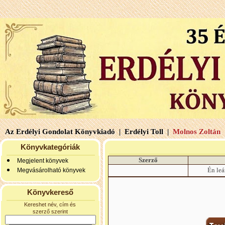
Az Erdélyi Gondolat Könyvkiadó |
Erdélyi Toll |
Molnos Zoltán 
Könyvkategóriák
Szerző
Megjelent könyvek
Én le
Megvásárolható könyvek
Könyvkereső
Kereshet név, cím és
szerző szerint