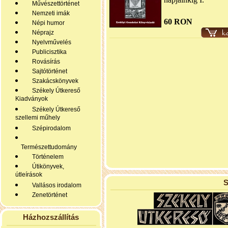
Művészettörténet
Nemzeti imák
60 RON
Népi humor
Néprajz
Nyelvművelés
Publicisztika
Rovásírás
Sajtótörténet
Szakácskönyvek
Székely Útkereső
Kiadványok
Székely Útkereső
szellemi műhely
Szépirodalom
Természettudomány
Történelem
Útikönyvek,
útleírások
S
Vallásos irodalom
Zenetörténet
Házhozszállítás