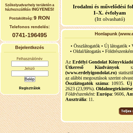
Székelyudvarhely területén a
Irodalmi és művelődési fo
INGYENES!
házhozszállítás
I–X. évfolyam
9 RON
(Itt olvasható)
Postaköltség:
Telefonos rendelés:
Honlapunk (www.er
0741-196495
• Összlátogatók • Új látogatók •
Bejelentkezés
•
Oldal/látogatás • Földrészenkén
Felhasználónév
Az
Erdélyi Gondolat Könyvkiad
Útkereső Kiadványok
szel
Jelszó
(www.erdelyigondolat.ro)
statiszt
az alábbi megosztások szerint olvast
Összlátogatók száma
: 10935.
Új
Regisztrálok
2623 (23,99%).
Oldalmegtekintés
Földrészenként:
Európa
: 9606,
Am
Ausztrália
: 11.