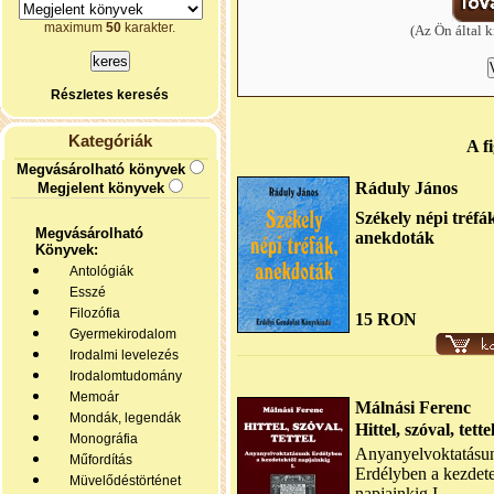
maximum
50
karakter.
(Az Ön által k
Részletes keresés
Kategóriák
A f
Megvásárolható könyvek
Ráduly János
Megjelent könyvek
Székely népi tréfá
Megvásárolható
anekdoták
Könyvek:
Antológiák
Esszé
Filozófia
15 RON
Gyermekirodalom
Irodalmi levelezés
Irodalomtudomány
Memoár
Málnási Ferenc
Mondák, legendák
Hittel, szóval, tette
Monográfia
Anyanyelvoktatásu
Műfordítás
Erdélyben a kezdete
Müvelődéstörténet
napjainkig I.