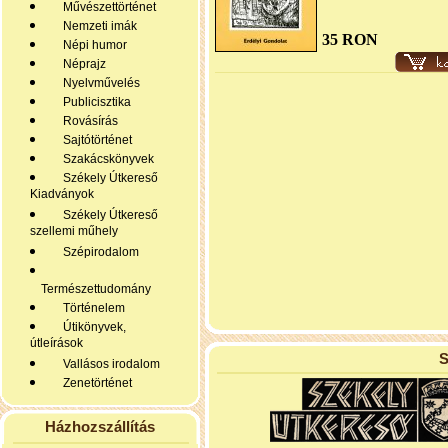
Művészettörténet
Nemzeti imák
35 RON
Népi humor
Néprajz
Nyelvművelés
Publicisztika
Rovásírás
Sajtótörténet
Szakácskönyvek
Székely Útkereső
Kiadványok
Székely Útkereső
szellemi műhely
Szépirodalom
Természettudomány
Történelem
Útikönyvek,
útleírások
S
Vallásos irodalom
Zenetörténet
Házhozszállítás