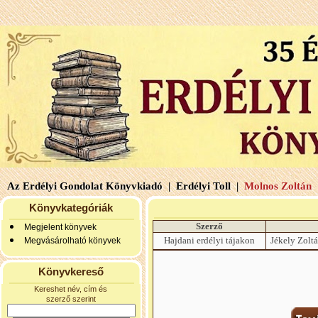
Az Erdélyi Gondolat Könyvkiadó |
Erdélyi Toll |
Molnos Zoltán 
Könyvkategóriák
Szerző
Megjelent könyvek
Hajdani erdélyi tájakon
Jékely Zoltá
Megvásárolható könyvek
Könyvkereső
Kereshet név, cím és
szerző szerint