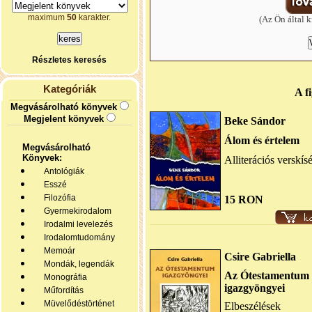
maximum
50
karakter.
(Az Ön által k
Részletes keresés
Kategóriák
A f
Megvásárolható könyvek
Megjelent könyvek
Beke Sándor
Álom és értelem
Megvásárolható
Könyvek:
Alliterációs verskísé
Antológiák
Esszé
Filozófia
15 RON
Gyermekirodalom
Irodalmi levelezés
Irodalomtudomány
Memoár
Csire Gabriella
Mondák, legendák
Az Ótestamentum
Monográfia
igazgyöngyei
Műfordítás
Müvelődéstörténet
Elbeszélések