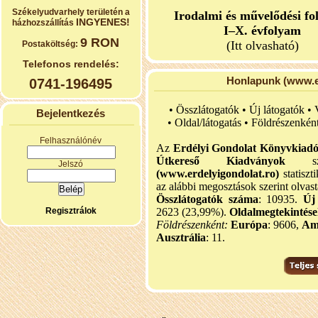
Székelyudvarhely területén a
Irodalmi és művelődési fo
INGYENES!
házhozszállítás
I–X. évfolyam
9 RON
(Itt olvasható)
Postaköltség:
Telefonos rendelés:
Honlapunk (www.er
0741-196495
• Összlátogatók • Új látogatók •
Bejelentkezés
•
Oldal/látogatás • Földrészenkén
Felhasználónév
Az
Erdélyi Gondolat Könyvkiad
Útkereső Kiadványok
szel
Jelszó
(www.erdelyigondolat.ro)
statiszt
az alábbi megosztások szerint olvast
Összlátogatók száma
: 10935.
Új
Regisztrálok
2623 (23,99%).
Oldalmegtekintés
Földrészenként:
Európa
: 9606,
Am
Ausztrália
: 11.