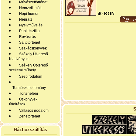
Művészettörténet
Nemzeti imák
40 RON
Népi humor
Néprajz
Nyelvművelés
Publicisztika
Rovásírás
Sajtótörténet
Szakácskönyvek
Székely Útkereső
Kiadványok
Székely Útkereső
szellemi műhely
Szépirodalom
Természettudomány
Történelem
Útikönyvek,
útleírások
S
Vallásos irodalom
Zenetörténet
Házhozszállítás