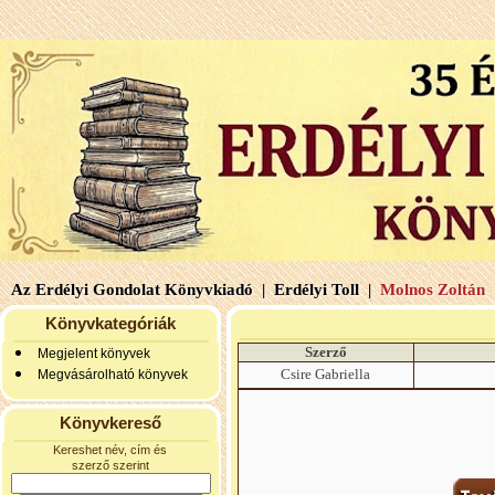
Az Erdélyi Gondolat Könyvkiadó |
Erdélyi Toll |
Molnos Zoltán 
Könyvkategóriák
Szerző
Megjelent könyvek
Csire Gabriella
Megvásárolható könyvek
Könyvkereső
Kereshet név, cím és
szerző szerint