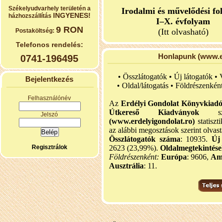
Székelyudvarhely területén a
Irodalmi és művelődési fo
INGYENES!
házhozszállítás
I–X. évfolyam
9 RON
(Itt olvasható)
Postaköltség:
Telefonos rendelés:
Honlapunk (www.er
0741-196495
• Összlátogatók • Új látogatók •
Bejelentkezés
•
Oldal/látogatás • Földrészenkén
Felhasználónév
Az
Erdélyi Gondolat Könyvkiad
Útkereső Kiadványok
szel
Jelszó
(www.erdelyigondolat.ro)
statiszt
az alábbi megosztások szerint olvast
Összlátogatók száma
: 10935.
Új
Regisztrálok
2623 (23,99%).
Oldalmegtekintés
Földrészenként:
Európa
: 9606,
Am
Ausztrália
: 11.