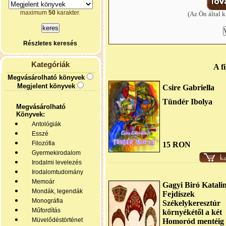
maximum
50
karakter.
(Az Ön által k
Részletes keresés
Kategóriák
A f
Megvásárolható könyvek
Megjelent könyvek
Csire Gabriella
Tündér Ibolya
Megvásárolható
Könyvek:
Antológiák
Esszé
Filozófia
15 RON
Gyermekirodalom
Irodalmi levelezés
Irodalomtudomány
Memoár
Gagyi Biró Katali
Mondák, legendák
Fejdíszek
Monográfia
Székelykeresztúr
Műfordítás
környékétől a két
Müvelődéstörténet
Homoród mentéig